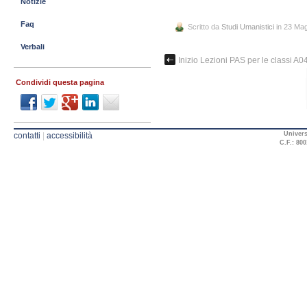
Notizie
Faq
Scritto da
Studi Umanistici
in 23 Ma
Verbali
Inizio Lezioni PAS per le classi A
Condividi questa pagina
Univers
contatti
|
accessibilità
C.F.: 800