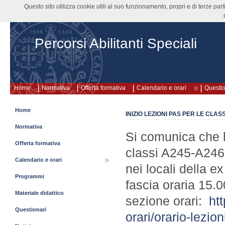
Questo sito utilizza cookie utili al suo funzionamento, propri e di terze pa
Percorsi Abilitanti Speciali
Home
Normativa
Offerta formativa
Calendario e orari
Questio
Home
INIZIO LEZIONI PAS PER LE CLA
Normativa
Si comunica che le
Offerta formativa
classi A245-A246
Calendario e orari
nei locali della e
Programmi
fascia oraria 15.0
Materiale didattico
sezione orari:
htt
Questionari
orari/orario-lezion