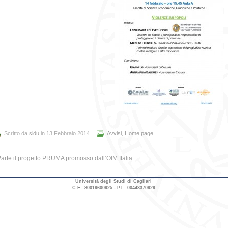
Scritto da
sidu
in 13 Febbraio 2014
Avvisi
,
Home page
arte il progetto PRUMA promosso dall’OIM Italia.
Università degli Studi di Cagliari
C.F.: 80019600925 - P.I.: 00443370929