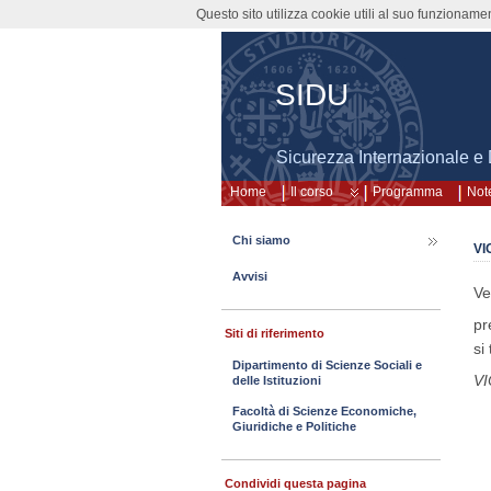
Questo sito utilizza cookie utili al suo funzioname
SIDU
Sicurezza Internazionale e 
Home
Il corso
Programma
Note
Chi siamo
VI
Avvisi
Ve
pr
Siti di riferimento
si
Dipartimento di Scienze Sociali e
VI
delle Istituzioni
Facoltà di Scienze Economiche,
Giuridiche e Politiche
Condividi questa pagina