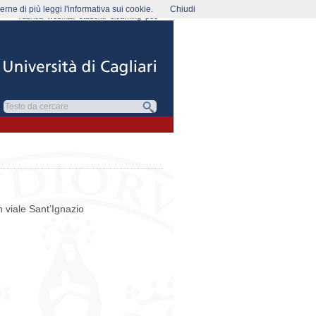
rne di più leggi l'informativa sui cookie.
Chiudi
rubrica
webmail
studenti
elearning
pec
n viale Sant’Ignazio