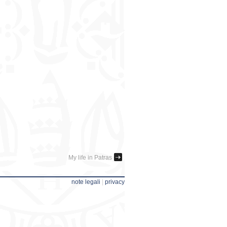
My life in Patras
note legali
|
privacy