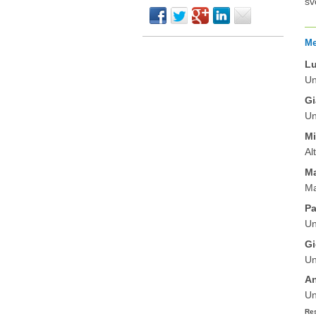
sv
__
Me
Lu
Un
Gi
Un
Mi
Al
Ma
Ma
Pa
Un
Gi
Un
An
Un
Res