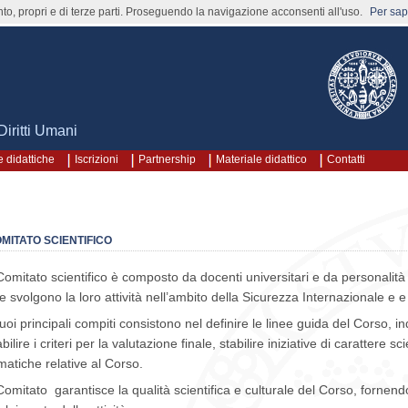
nto, propri e di terze parti. Proseguendo la navigazione acconsenti all'uso.
Per sape
Diritti Umani
 didattiche
Iscrizioni
Partnership
Materiale didattico
Contatti
MITATO SCIENTIFICO
 Comitato scientifico è composto da docenti universitari e da personalità 
e svolgono la loro attività nell’ambito della Sicurezza Internazionale e e 
suoi principali compiti consistono nel definire le linee guida del Corso, in
abilire i criteri per la valutazione finale, stabilire iniziative di carattere sci
matiche relative al Corso.
 Comitato garantisce la qualità scientifica e culturale del Corso, fornendo