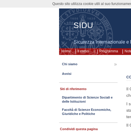
Questo sito utilizza cookie utili al suo funzioname
SIDU
Sicurezza Internazionale e 
Home
Il corso
Programma
Note
Chi siamo
Avvisi
CO
Il
Siti di riferimento
ch
Dipartimento di Scienze Sociali e
delle Istituzioni
I 
st
Facoltà di Scienze Economiche,
Giuridiche e Politiche
te
Il
Condividi questa pagina