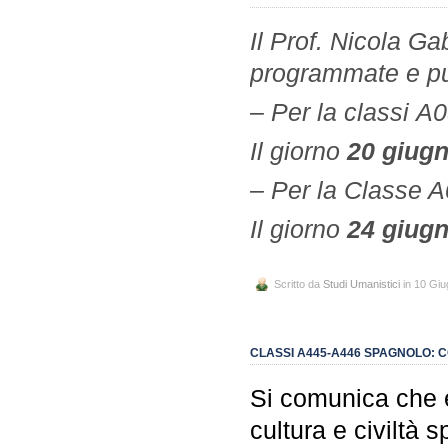
Il Prof. Nicola Ga
programmate e pub
– Per la classi 
Il giorno
20 giug
– Per la Classe 
Il giorno
24 giug
Scritto da
Studi Umanistici
in 10 Gi
CLASSI A445-A446 SPAGNOLO: 
Si comunica che è
cultura e civiltà 