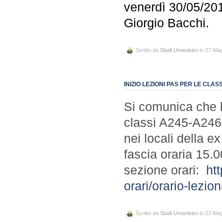
venerdì 30/05/2014
Giorgio Bacchi.
Scritto da
Studi Umanistici
in 27 Ma
INIZIO LEZIONI PAS PER LE CLA
Si comunica che le
classi A245-A246
nei locali della e
fascia oraria 15.0
sezione orari:
htt
orari/orario-lezion
Scritto da
Studi Umanistici
in 23 Ma