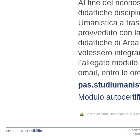
Al fine del ricono
didattiche discipli
Umanistica a tras
provveduto con la
didattiche di Are
volessero integr
l’allegato modulo 
email, entro le or
pas.studiumanist
Modulo autocertif
Scritto da
Studi Umanistici
in 15 Ma
Univers
contatti
|
accessibilità
C.F.: 800