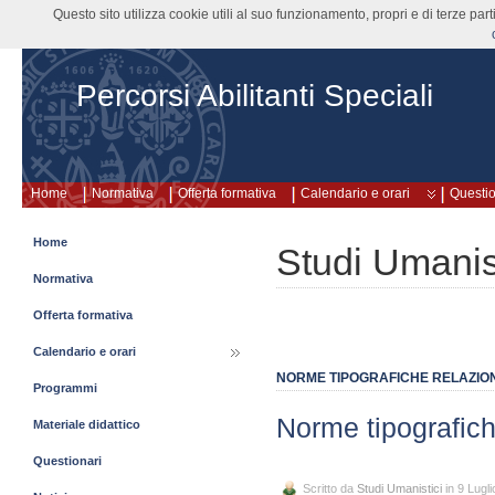
Questo sito utilizza cookie utili al suo funzionamento, propri e di terze pa
Percorsi Abilitanti Speciali
Home
Normativa
Offerta formativa
Calendario e orari
Questio
Home
Studi Umanis
Normativa
Offerta formativa
Calendario e orari
NORME TIPOGRAFICHE RELAZION
Programmi
Norme tipografich
Materiale didattico
Questionari
Scritto da
Studi Umanistici
in 9 Lugl