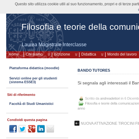
Questo sito utilizza cookie utili al suo funzionamento, propri e di terze pa
Filosofia e teorie della comun
Laurea Magistrale Interclasse
Home
Chi siamo
Iscrizione
Didattica
Mondo del lavoro
Piattaforma didattica (moodle)
BANDO TUTORES
Servizi online per gli studenti
(sistema ESSE3)
Si segnala agli interessati il B
Siti di riferimento
Scritto da
andreadettori
in 6 Dicemb
Filosofia e teorie della comunicazio
Facoltà di Studi Umanistici
anno
Condividi questa pagina
NUOVA ATTIVAZIONE TIROCINI F