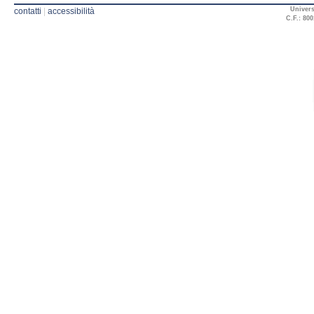
Univers
contatti
|
accessibilità
C.F.: 800