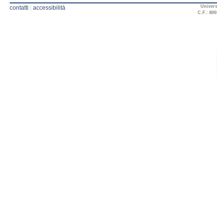
Univers
contatti
|
accessibilità
C.F.: 800