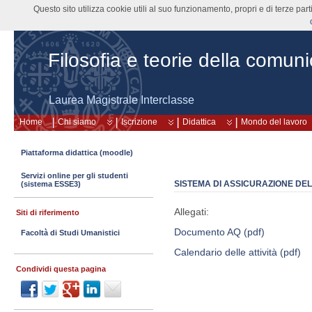
Questo sito utilizza cookie utili al suo funzionamento, propri e di terze pa
Filosofia e teorie della comun
Laurea Magistrale Interclasse
Home
Chi siamo
Iscrizione
Didattica
Mondo del lavoro
Piattaforma didattica (moodle)
Servizi online per gli studenti
SISTEMA DI ASSICURAZIONE DE
(sistema ESSE3)
Allegati:
Siti di riferimento
Documento AQ (pdf)
Facoltà di Studi Umanistici
Calendario delle attività (pdf)
Condividi questa pagina