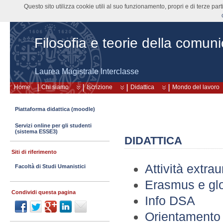
Questo sito utilizza cookie utili al suo funzionamento, propri e di terze pa
Filosofia e teorie della comun
Laurea Magistrale Interclasse
Home
Chi siamo
Iscrizione
Didattica
Mondo del lavoro
Piattaforma didattica (moodle)
Servizi online per gli studenti
(sistema ESSE3)
DIDATTICA
Siti di riferimento
Attività extrau
Facoltà di Studi Umanistici
Erasmus e gl
Condividi questa pagina
Info DSA
Orientamento