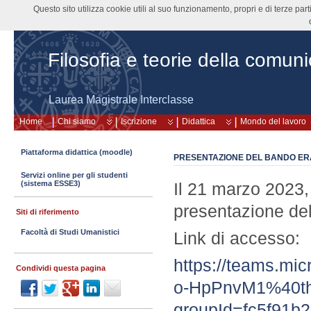
Questo sito utilizza cookie utili al suo funzionamento, propri e di terze pa
Filosofia e teorie della comun
Laurea Magistrale Interclasse
Home
Chi siamo
Iscrizione
Didattica
Mondo del lavoro
Piattaforma didattica (moodle)
PRESENTAZIONE DEL BANDO ER
Servizi online per gli studenti
(sistema ESSE3)
Il 21 marzo 2023,
presentazione de
Siti di riferimento
Facoltà di Studi Umanistici
Link di accesso:
https://teams.m
Condividi questa pagina
o-HpPnvM1%40thr
groupId=fc5f91b