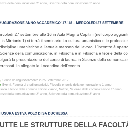
enze della comunicazione 2° anno
,
Scienze della comunicazione 3° anno
AUGURAZIONE ANNO ACCADEMICO ’17-’18 – MERCOLEDÌ 27 SETTEMBRE
rcoledì 27 settembre alle 16 in Aula Magna Capitini (nel corpo aggiunto
a is Mirrionis 1) si terrà il seminario La cultura umanistica e le professio
 discipline umanistiche e l’attuale mercato del lavoro. L’incontro è aperto a
 Scienze della comunicazione, in Filosofia e in Filosofia e teorie della 
olgerà la presentazione del corso di laurea in Scienze della comunicazion
teressati. In allegato la Locandina dell’evento.
Scritto da
linguisticamente
in 25 Settembre 2017
Eventi
,
Facoltà di studi umanistici
,
Filosofia e teorie della comunicazione 1 anno
,
osofia e teorie della comunicazione 2 anno
,
Notizie
,
Scienze della comunicazione 1° anno
,
enze della comunicazione 2° anno
,
Scienze della comunicazione 3° anno
IUSURA ESTIVA POLO DI SA DUCHESSA
UTTE LE STRUTTURE DELLA FACOLT