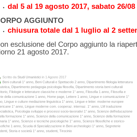
dal 5 al 19 agosto 2017, sabato 26/08
ORPO AGGIUNTO
chiusura totale dal 1 luglio al 2 sett
on esclusione del Corpo aggiunto la riapertu
iorno 21 agosto 2017.
Scritto da
Studi Umanistici
in 1 Agosto 2017
Beni culturali 1° anno
,
Beni Culturali e Spettacolo 2 anno
,
Dipartimento filologia letteratura
guistica
,
Dipartimento pedagogia psicologia filosofia
,
Dipartimento storia beni culturali
itorio
,
Filologie e letterature classiche e moderne 1° anno
,
Filosofia 1 anno
,
Filosofia e
rie della comunicazione 1 anno
,
Home page
,
Lettere 1 anno
,
Lingue e comunicazione 1°
no
,
Lingue e culture mediazione linguistica 1° anno
,
Lingue e letter. moderne europee
ericane 1° anno
,
Lingue moderne com. cooperaz. internaz. 1° anno
,
LM traduzione
cialistica
,
Psicologia sviluppo e processi socio-lavorativi 1° anno
,
Scienze dell’educazione
ella formazione 1° anno
,
Scienze della comunicazione 1° anno
,
Scienze della formazione
maria 1° anno
,
Scienze e tecniche psicologiche 1° anno
,
Scienze filosofiche e storico-
osofiche 1 anno
,
Scuola di Specializzazione in Beni archeologici 1° anno
,
Segreterie
denti
,
Storia e società 1° anno
,
studenti
,
Tirocinio