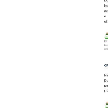
lo
im
de
n.
of
Fil
Not
del
OP
Ne
De
te
L’