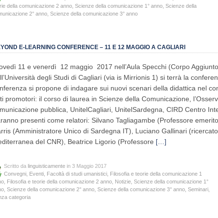
rie della comunicazione 2 anno
,
Scienze della comunicazione 1° anno
,
Scienze della
municazione 2° anno
,
Scienze della comunicazione 3° anno
YOND E-LEARNING CONFERENCE – 11 E 12 MAGGIO A CAGLIARI
ovedì 11 e venerdì 12 maggio 2017 nell’Aula Specchi (Corpo Aggiunto) 
ll’Università degli Studi di Cagliari (via is Mirrionis 1) si terrà la confe
nferenza si propone di indagare sui nuovi scenari della didattica nel co
ti promotori: il corso di laurea in Scienze della Comunicazione, l’Osserva
municazione pubblica, UnitelCagliari, UnitelSardegna, CIRD Centro Inter
ranno presenti come relatori: Silvano Tagliagambe (Professore emerito 
rris (Amministratore Unico di Sardegna IT), Luciano Gallinari (ricercatore
diterranea del CNR), Beatrice Ligorio (Professore
[…]
Scritto da
linguisticamente
in 3 Maggio 2017
Convegni
,
Eventi
,
Facoltà di studi umanistici
,
Filosofia e teorie della comunicazione 1
no
,
Filosofia e teorie della comunicazione 2 anno
,
Notizie
,
Scienze della comunicazione 1°
no
,
Scienze della comunicazione 2° anno
,
Scienze della comunicazione 3° anno
,
Seminari
,
za categoria