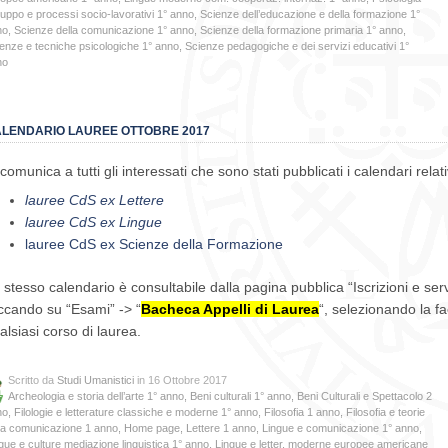
luppo e processi socio-lavorativi 1° anno
,
Scienze dell’educazione e della formazione 1°
no
,
Scienze della comunicazione 1° anno
,
Scienze della formazione primaria 1° anno
,
enze e tecniche psicologiche 1° anno
,
Scienze pedagogiche e dei servizi educativi 1°
no
LENDARIO LAUREE OTTOBRE 2017
 comunica a tutti gli interessati che sono stati pubblicati i calendari relat
lauree CdS ex Lettere
lauree CdS ex Lingue
lauree CdS ex Scienze della Formazione
 stesso calendario è consultabile dalla pagina pubblica “Iscrizioni e servi
iccando su “Esami” -> “
Bacheca Appelli di Laurea
“, selezionando la fa
alsiasi corso di laurea.
Scritto da
Studi Umanistici
in 16 Ottobre 2017
Archeologia e storia dell’arte 1° anno
,
Beni culturali 1° anno
,
Beni Culturali e Spettacolo 2
no
,
Filologie e letterature classiche e moderne 1° anno
,
Filosofia 1 anno
,
Filosofia e teorie
la comunicazione 1 anno
,
Home page
,
Lettere 1 anno
,
Lingue e comunicazione 1° anno
,
gue e culture mediazione linguistica 1° anno
,
Lingue e letter. moderne europee americane