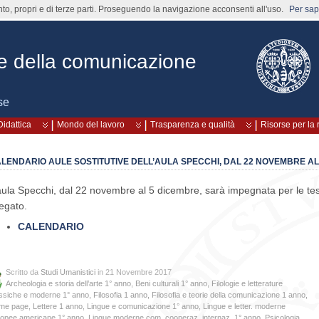
nto, propri e di terze parti. Proseguendo la navigazione acconsenti all'uso.
Per sape
rie della comunicazione
se
Didattica
Mondo del lavoro
Trasparenza e qualità
Risorse per la 
LENDARIO AULE SOSTITUTIVE DELL’AULA SPECCHI, DAL 22 NOVEMBRE AL
aula Specchi, dal 22 novembre al 5 dicembre, sarà impegnata per le tesi
legato.
CALENDARIO
Scritto da
Studi Umanistici
in 21 Novembre 2017
Archeologia e storia dell’arte 1° anno
,
Beni culturali 1° anno
,
Filologie e letterature
ssiche e moderne 1° anno
,
Filosofia 1 anno
,
Filosofia e teorie della comunicazione 1 anno
,
me page
,
Lettere 1 anno
,
Lingue e comunicazione 1° anno
,
Lingue e letter. moderne
ropee americane 1° anno
,
Lingue moderne com. cooperaz. internaz. 1° anno
,
Psicologia