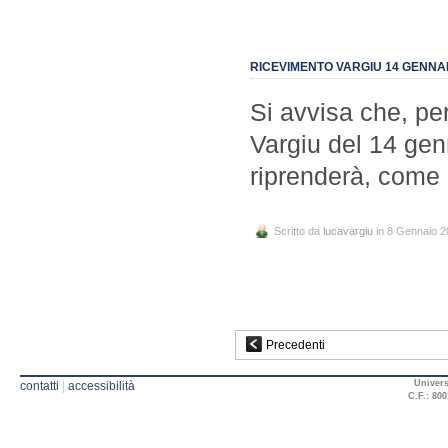
RICEVIMENTO VARGIU 14 GENNA
Si avvisa che, per 
Vargiu del 14 gen
riprenderà, come 
Scritto da
lucavargiu
in 8 Gennaio 2
Precedenti
Univers
contatti
|
accessibilità
C.F.: 800