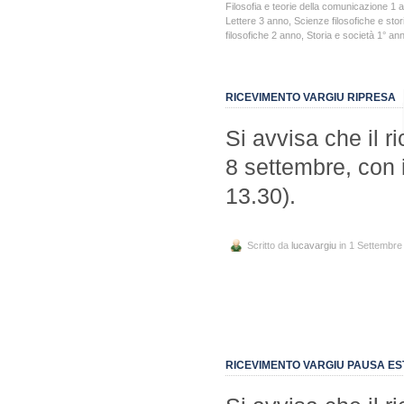
Filosofia e teorie della comunicazione 1 
Lettere 3 anno
,
Scienze filosofiche e stor
filosofiche 2 anno
,
Storia e società 1° an
RICEVIMENTO VARGIU RIPRESA
Si avvisa che il r
8 settembre, con 
13.30).
Scritto da
lucavargiu
in 1 Settembre
RICEVIMENTO VARGIU PAUSA ES