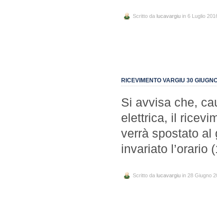
Scritto da
lucavargiu
in 6 Luglio 201
RICEVIMENTO VARGIU 30 GIUGNO
Si avvisa che, ca
elettrica, il rice
verrà spostato al
invariato l’orario 
Scritto da
lucavargiu
in 28 Giugno 2