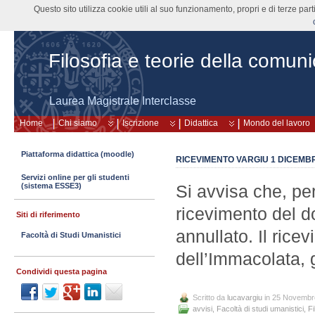
Questo sito utilizza cookie utili al suo funzionamento, propri e di terze pa
Filosofia e teorie della comun
Laurea Magistrale Interclasse
Home
Chi siamo
Iscrizione
Didattica
Mondo del lavoro
Piattaforma didattica (moodle)
RICEVIMENTO VARGIU 1 DICEMB
Servizi online per gli studenti
(sistema ESSE3)
Si avvisa che, per
ricevimento del d
Siti di riferimento
annullato. Il rice
Facoltà di Studi Umanistici
dell’Immacolata, 
Condividi questa pagina
Scritto da
lucavargiu
in 25 Novembr
avvisi
,
Facoltà di studi umanistici
,
Fi