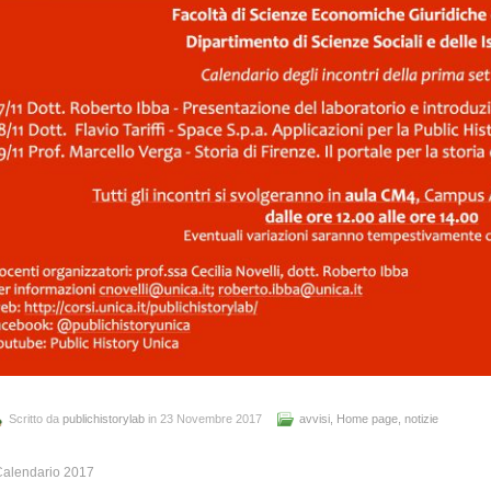
Scritto da
publichistorylab
in 23 Novembre 2017
avvisi
,
Home page
,
notizie
Calendario 2017