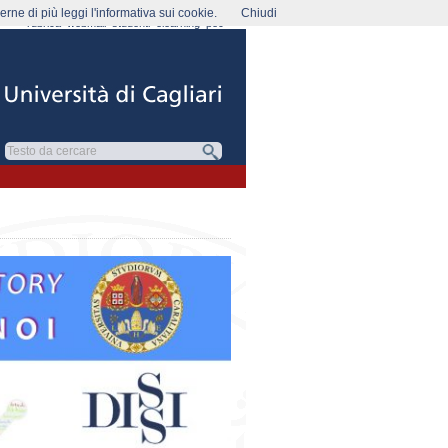
rne di più leggi l'informativa sui cookie.
Chiudi
rubrica
webmail
studenti
elearning
pec