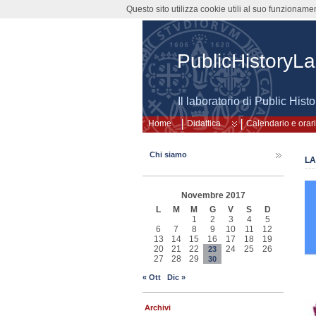
Questo sito utilizza cookie utili al suo funzioname
PublicHistoryL
Il laboratorio di Public Histo
Home
Didattica
Calendario e orari
Chi siamo
LA
Novembre 2017
L
M
M
G
V
S
D
1
2
3
4
5
6
7
8
9
10
11
12
13
14
15
16
17
18
19
20
21
22
24
25
26
23
27
28
29
30
« Ott
Dic »
Archivi