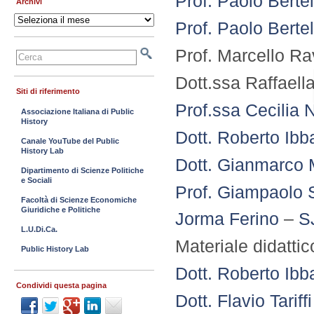
Prof. Paolo Bertel
Archivi
Archivi
Prof. Paolo Bertel
Prof. Marcello R
Dott.ssa Raffaell
Siti di riferimento
Prof.ssa Cecilia N
Associazione Italiana di Public
History
Dott. Roberto Ibb
Canale YouTube del Public
History Lab
Dott. Gianmarco
Dipartimento di Scienze Politiche
e Sociali
Prof. Giampaolo 
Facoltà di Scienze Economiche
Giuridiche e Politiche
Jorma Ferino
–
S
L.U.Di.Ca.
Materiale didatti
Public History Lab
Dott. Roberto Ibb
Condividi questa pagina
Dott. Flavio Tarif