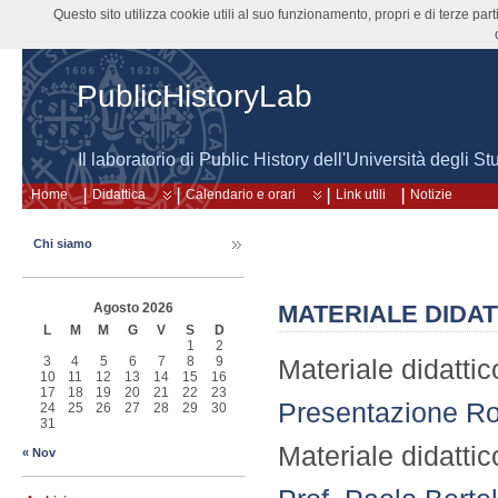
Questo sito utilizza cookie utili al suo funzionamento, propri e di terze pa
PublicHistoryLab
Il laboratorio di Public History dell'Università degli St
Home
Didattica
Calendario e orari
Link utili
Notizie
Chi siamo
Agosto 2026
MATERIALE DIDAT
L
M
M
G
V
S
D
1
2
3
4
5
6
7
8
9
Materiale didatti
10
11
12
13
14
15
16
17
18
19
20
21
22
23
Presentazione Ro
24
25
26
27
28
29
30
31
Materiale didatti
« Nov