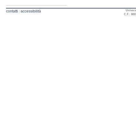
Univers
contatti
|
accessibilità
C.F.: 800