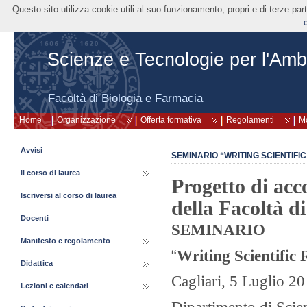
Questo sito utilizza cookie utili al suo funzionamento, propri e di terze pa
Scienze e Tecnologie per l'Amb
Facoltà di Biologia e Farmacia
Home
Organizzazione
Offerta formativa
Regolamenti
Mo
Avvisi
SEMINARIO “WRITING SCIENTIFI
Il corso di laurea
Progetto di ac
Iscriversi al corso di laurea
della Facoltà d
Docenti
SEMINARIO
Manifesto e regolamento
“
Writing Scientific 
Didattica
Cagliari, 5 Luglio 20
Lezioni e calendari
Dipartimento di Scie