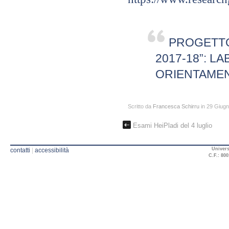
PROGETTO 
2017-18”: L
ORIENTAMEN
Scritto da
Francesca Schirru
in 29 Giug
Esami HeiPladi del 4 luglio
Univers
contatti
|
accessibilità
C.F.: 800