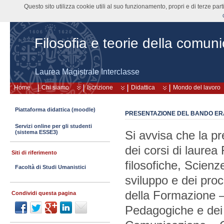
Questo sito utilizza cookie utili al suo funzionamento, propri e di terze pa
Filosofia e teorie della comun
Laurea Magistrale Interclasse
Home
Chi siamo
Iscrizione
Didattica
Mondo del lavoro
Piattaforma didattica (moodle)
PRESENTAZIONE DEL BANDO ERA
Servizi online per gli studenti
Si avvisa che la 
(sistema ESSE3)
dei corsi di laurea 
Siti di riferimento
filosofiche, Scienz
Facoltà di Studi Umanistici
sviluppo e dei proc
della Formazione 
Condividi questa pagina
Pedagogiche e dei 