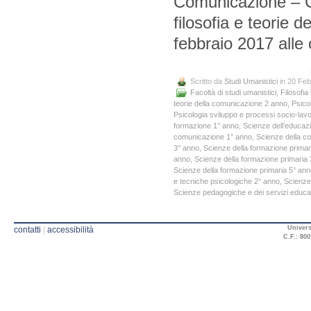
Comunicazione – Co
filosofia e teorie 
febbraio 2017 alle o
Scritto da
Studi Umanistici
in 20 Feb
Facoltà di studi umanistici
,
Filosofia
teorie della comunicazione 2 anno
,
Psico
Psicologia sviluppo e processi socio-lavo
formazione 1° anno
,
Scienze dell’educaz
comunicazione 1° anno
,
Scienze della c
3° anno
,
Scienze della formazione primar
anno
,
Scienze della formazione primaria
Scienze della formazione primaria 5° an
e tecniche psicologiche 2° anno
,
Scienze
Scienze pedagogiche e dei servizi educat
Univers
contatti
|
accessibilità
C.F.: 800