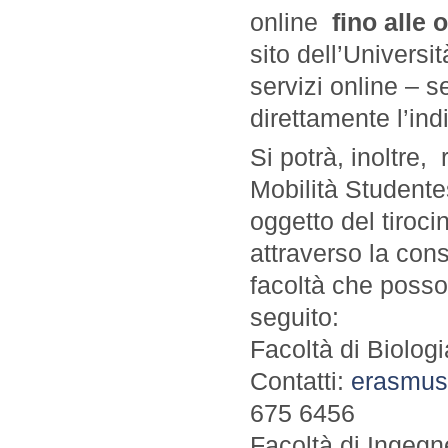
online
fino alle 
sito dell’Universi
servizi online – s
direttamente l’ind
Si potrà, inoltre,
Mobilità Studente
oggetto del tiroc
attraverso la cons
facoltà che posson
seguito:
Facoltà di Biolog
Contatti:
erasmus
675 6456
Facoltà di Ingegne