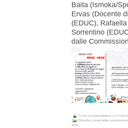
Baita (Ismoka/Spo
Ervas (Docente di
(EDUC), Rafaella 
Sorrentino (EDUC)
dalle Commissioni
Scritto da
andreadettori
in 6 Febbra
Filosofia e teorie della comunicazio
anno