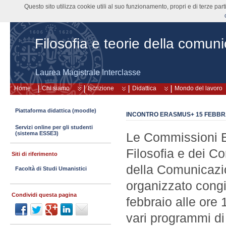
Questo sito utilizza cookie utili al suo funzionamento, propri e di terze pa
Filosofia e teorie della comun
Laurea Magistrale Interclasse
Home
Chi siamo
Iscrizione
Didattica
Mondo del lavoro
Piattaforma didattica (moodle)
INCONTRO ERASMUS+ 15 FEBBRA
Servizi online per gli studenti
(sistema ESSE3)
Le Commissioni E
Filosofia e dei Co
Siti di riferimento
della Comunicazi
Facoltà di Studi Umanistici
organizzato cong
Condividi questa pagina
febbraio alle ore 
vari programmi di 