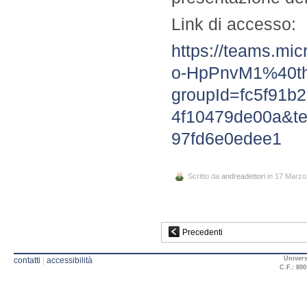
Link di accesso:
https://teams.m
o-HpPnvM1%40thr
groupId=fc5f91b
4f10479de00a&te
97fd6e0edee1
Scritto da
andreadettori
in 17 Marzo
Precedenti
Univers
contatti
|
accessibilità
C.F.: 800