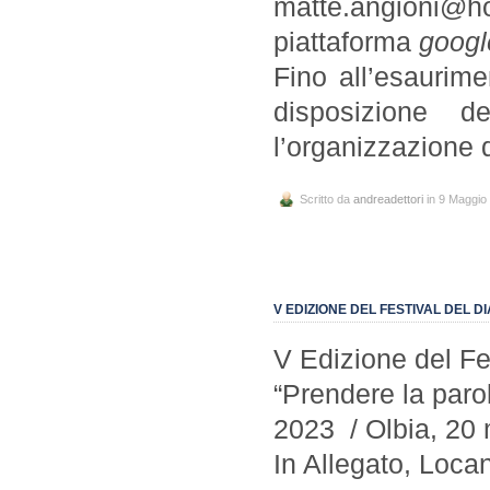
matte.angioni@ho
piattaforma
googl
Fino all’esaurime
disposizione 
l’organizzazione d
Scritto da
andreadettori
in 9 Maggio
V EDIZIONE DEL FESTIVAL DEL D
V Edizione del Fe
“Prendere la paro
2023 / Olbia, 20
In Allegato, Loc