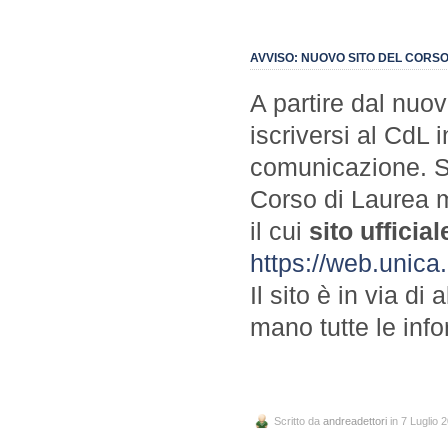
AVVISO: NUOVO SITO DEL CORSO
A partire dal nuo
iscriversi al CdL i
comunicazione. Sa
Corso di Laurea m
il cui
sito ufficial
https://web.unica
Il sito è in via d
mano tutte le info
Scritto da
andreadettori
in 7 Luglio 