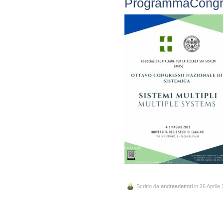
ProgrammaCong
Scritto da
andreadettori
in 26 Aprile