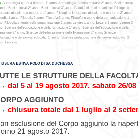
Archeologia e storia dell’arte 1° anno
,
Archeologia e storia dell’arte 2° anno
,
Beni culturali
anno
,
Beni culturali 2° anno
,
Beni culturali 3° anno
,
Facoltà di studi umanistici
,
Filologie e
terature classiche e moderne 1° anno
,
Filologie e letterature classiche e moderne 2° anno
,
osofia 1 anno
,
Filosofia 2 anno
,
Filosofia 3 anno
,
Filosofia e teorie della comunicazione 1
no
,
Filosofia e teorie della comunicazione 2 anno
,
Lettere 1 anno
,
Lettere 2 anno
,
Lettere 3
no
,
Scienze dell’educazione e della formazione 1° anno
,
Scienze dell’educazione e della
mazione 2° anno
,
Scienze dell’educazione e della formazione 3° anno
,
Scienze
agogiche e dei servizi educativi 1° anno
,
Scienze pedagogiche e dei servizi educativi 2°
no
,
Tirocinio
IUSURA ESTIVA POLO DI SA DUCHESSA
UTTE LE STRUTTURE DELLA FACOLT
dal 5 al 19 agosto 2017, sabato 26/08
ORPO AGGIUNTO
chiusura totale dal 1 luglio al 2 sett
on esclusione del Corpo aggiunto la riapertu
iorno 21 agosto 2017.