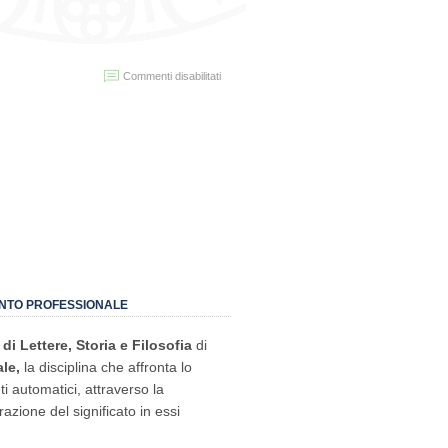
su
Commenti disabilitati
Chiusura
estiva
Polo
di
Sa
Duchessa
ENTO PROFESSIONALE
di Lettere, Storia e Filosofia
di
le,
la disciplina che affronta lo
i automatici, attraverso la
razione del significato in essi