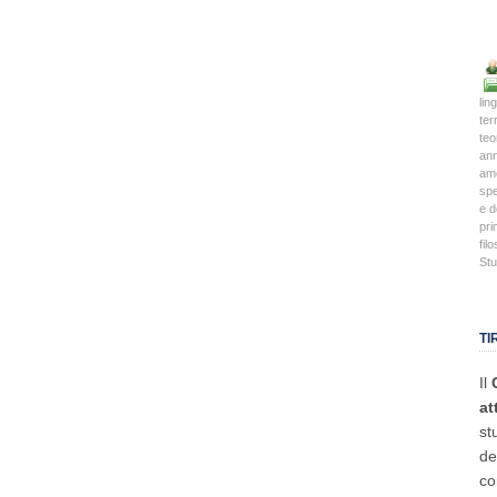
lin
terr
teo
an
am
spe
e d
pri
fil
Stu
TI
Il
at
st
de
co