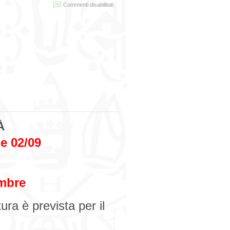
su
Commenti disabilitati
Avviso
tirocini
À
 e 02/09
embre
ra è prevista per il