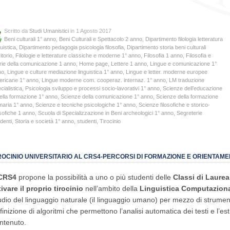
Scritto da
Studi Umanistici
in 1 Agosto 2017
Beni culturali 1° anno
,
Beni Culturali e Spettacolo 2 anno
,
Dipartimento filologia letteratura
guistica
,
Dipartimento pedagogia psicologia filosofia
,
Dipartimento storia beni culturali
itorio
,
Filologie e letterature classiche e moderne 1° anno
,
Filosofia 1 anno
,
Filosofia e
rie della comunicazione 1 anno
,
Home page
,
Lettere 1 anno
,
Lingue e comunicazione 1°
no
,
Lingue e culture mediazione linguistica 1° anno
,
Lingue e letter. moderne europee
ericane 1° anno
,
Lingue moderne com. cooperaz. internaz. 1° anno
,
LM traduzione
cialistica
,
Psicologia sviluppo e processi socio-lavorativi 1° anno
,
Scienze dell’educazione
ella formazione 1° anno
,
Scienze della comunicazione 1° anno
,
Scienze della formazione
maria 1° anno
,
Scienze e tecniche psicologiche 1° anno
,
Scienze filosofiche e storico-
osofiche 1 anno
,
Scuola di Specializzazione in Beni archeologici 1° anno
,
Segreterie
denti
,
Storia e società 1° anno
,
studenti
,
Tirocinio
ROCINIO UNIVERSITARIO AL CRS4-PERCORSI DI FORMAZIONE E ORIENTAM
CRS4
propone la possibilità a uno o più studenti delle
Classi di Laurea 
tivare il proprio tirocinio
nell’ambito della
Linguistica Computaziona
udio del linguaggio naturale (il linguaggio umano) per mezzo di strument
finizione di algoritmi che permettono l’analisi automatica dei testi e l’est
ntenuto.