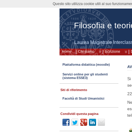
Questo sito utilizza cookie utili al suo funzioname
Filosofia e teo
Laurea Magistrale Interclas
Home
Chi siamo
Iscrizione
Piattaforma didattica (moodle)
AV
Servizi online per gli studenti
(sistema ESSE3)
Si
se
Siti di riferimento
22
Facoltà di Studi Umanistici
Ne
es
Condividi questa pagina
te