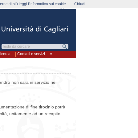
rne di più leggi l'informativa sui cookie.
Chiudi
rubrica
webmail
studenti
elearning
pec
ricerca
Contatti e servizi
andro non sarà in servizio nei
cumentazione di fine tirocinio potrà
coltà, unitamente ad un recapito