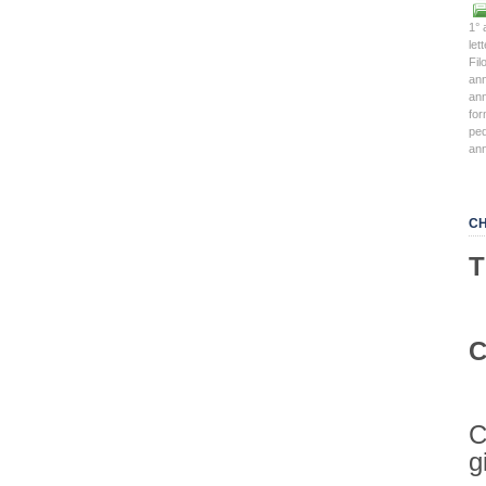
1° 
let
Fil
an
an
for
ped
an
CH
T
C
C
g