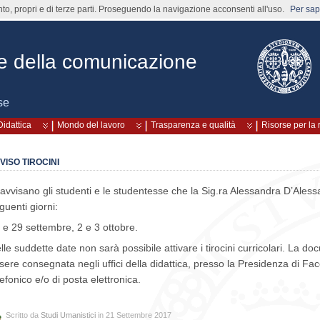
nto, propri e di terze parti. Proseguendo la navigazione acconsenti all'uso.
Per sape
rie della comunicazione
se
Didattica
Mondo del lavoro
Trasparenza e qualità
Risorse per la 
VISO TIROCINI
 avvisano gli studenti e le studentesse che la Sig.ra Alessandra D’Aless
guenti giorni:
 e 29 settembre, 2 e 3 ottobre.
lle suddette date non sarà possibile attivare i tirocini curricolari. La do
sere consegnata negli uffici della didattica, presso la Presidenza di Fa
lefonico e/o di posta elettronica.
Scritto da
Studi Umanistici
in 21 Settembre 2017