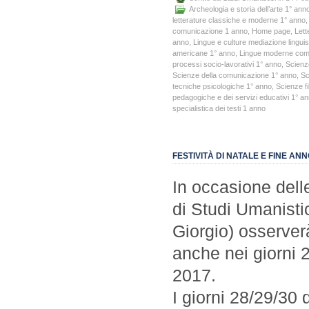
Archeologia e storia dell’arte 1° ann
letterature classiche e moderne 1° anno
comunicazione 1 anno
,
Home page
,
Lett
anno
,
Lingue e culture mediazione linguis
americane 1° anno
,
Lingue moderne com.
processi socio-lavorativi 1° anno
,
Scienz
Scienze della comunicazione 1° anno
,
Sc
tecniche psicologiche 1° anno
,
Scienze fi
pedagogiche e dei servizi educativi 1° a
specialistica dei testi 1 anno
FESTIVITÀ DI NATALE E FINE AN
In occasione delle
di Studi Umanisti
Giorgio) osserverà 
anche nei giorni 
2017.
I giorni 28/29/30 