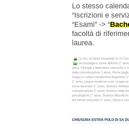
Lo stesso calenda
“Iscrizioni e servi
“Esami” -> “
Bache
facoltà di riferim
laurea.
Scritto da
Studi Umanistici
in 16 Ott
Archeologia e storia dell’arte 1° ann
anno
,
Filologie e letterature classiche e
della comunicazione 1 anno
,
Home page
Lingue e culture mediazione linguistica 1
1° anno
,
Lingue moderne com. cooperaz. 
socio-lavorativi 1° anno
,
Scienze dell’ed
comunicazione 1° anno
,
Scienze della f
psicologiche 1° anno
,
Scienze filosofiche
dei servizi educativi 1° anno
,
Storia e so
CHIUSURA ESTIVA POLO DI SA 