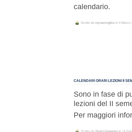
calendario.
Scritto da
myriamviglino
in 9 Marzo
CALENDARI ORARI LEZIONI II SEM
Sono in fase di pu
lezioni del II sem
Per maggiori info
Scritto da
Studi Umanistici
in 14 Feb