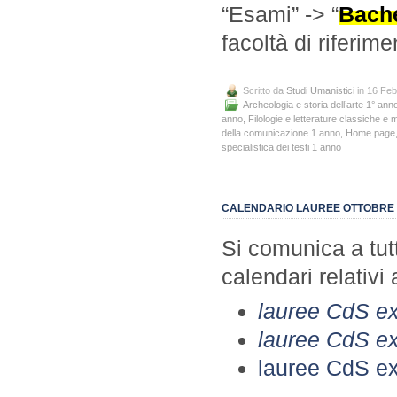
“Esami” -> “
Bache
facoltà di riferim
Scritto da
Studi Umanistici
in 16 Feb
Archeologia e storia dell’arte 1° ann
anno
,
Filologie e letterature classiche e
della comunicazione 1 anno
,
Home page
specialistica dei testi 1 anno
CALENDARIO LAUREE OTTOBRE 
Si comunica a tutti
calendari relativi
lauree CdS ex
lauree CdS e
lauree CdS ex