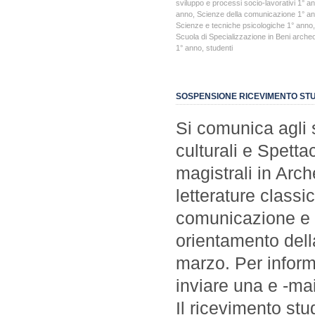
sviluppo e processi socio-lavorativi 1° a
anno
,
Scienze della comunicazione 1° a
Scienze e tecniche psicologiche 1° anno
Scuola di Specializzazione in Beni archeo
1° anno
,
studenti
SOSPENSIONE RICEVIMENTO STU
Si comunica agli st
culturali e Spetta
magistrali in Arch
letterature classi
comunicazione e S
orientamento dell
marzo. Per inform
inviare una e -mai
Il ricevimento st