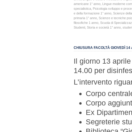
americane 1° anno
,
Lingue moderne com.
specialistica
,
Psicologia sviluppo e proce
e della formazione 1° anno
,
Scienze dell
primaria 1° anno
,
Scienze e tecniche psi
filosofiche 1 anno
,
Scuola di Specializzaz
Studenti
,
Storia e società 1° anno
,
studen
CHIUSURA FACOLTÀ GIOVEDÌ 14 
Il giorno 13 april
14.00 per disinfe
L’intervento rigua
Corpo central
Corpo aggiunt
Ex Dipartimen
Segreterie stu
Biblioteca “G