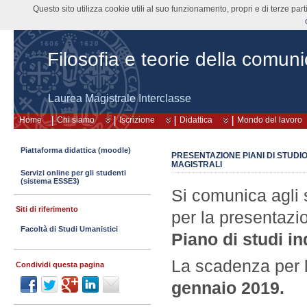
Questo sito utilizza cookie utili al suo funzionamento, propri e di terze pa
Filosofia e teorie della comun
Laurea Magistrale Interclasse
Home
Chi siamo
Iscrizione
Didattica
Mondo del lavoro
Piattaforma didattica (moodle)
PRESENTAZIONE PIANI DI STUDIO
MAGISTRALI
Servizi online per gli studenti
(sistema ESSE3)
Si comunica agli s
Siti di riferimento
per la presentazio
Facoltà di Studi Umanistici
P
iano di studi i
La scadenza per l
Condividi questa pagina
gennaio 2019.