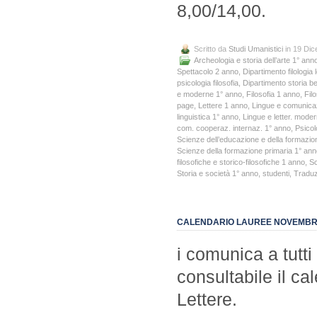
8,00/14,00.
Scritto da
Studi Umanistici
in 19 Di
Archeologia e storia dell’arte 1° ann
Spettacolo 2 anno
,
Dipartimento filologia l
psicologia filosofia
,
Dipartimento storia ben
e moderne 1° anno
,
Filosofia 1 anno
,
Fil
page
,
Lettere 1 anno
,
Lingue e comunica
linguistica 1° anno
,
Lingue e letter. mod
com. cooperaz. internaz. 1° anno
,
Psicol
Scienze dell’educazione e della formazio
Scienze della formazione primaria 1° an
filosofiche e storico-filosofiche 1 anno
,
Sc
Storia e società 1° anno
,
studenti
,
Traduzi
CALENDARIO LAUREE NOVEMBRE 
i comunica a tutti
consultabile il ca
Lettere.