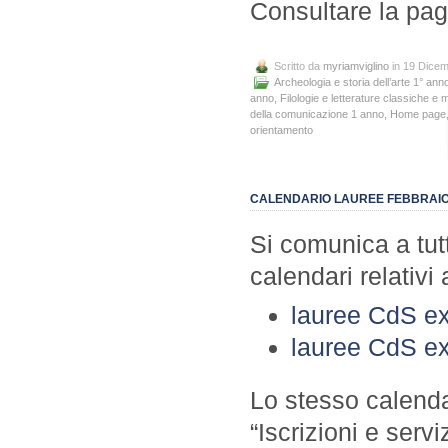
Consultare la pa
Scritto da
myriamviglino
in 19 Dice
Archeologia e storia dell’arte 1° ann
anno
,
Filologie e letterature classiche e
della comunicazione 1 anno
,
Home page
orientamento
CALENDARIO LAUREE FEBBRAIO
Si comunica a tutti
calendari relativi
lauree CdS ex
lauree CdS e
Lo stesso calenda
“Iscrizioni e servi