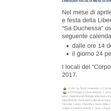
CHIUSURA FACOLTÀ MESE DI APR
Nel mese di aprile
e festa della Libe
“Sa Duchessa” oss
seguente calenda
dalle ore 14 d
il giorno 24 pe
I locali del “Corp
2017.
Scritto da
Studi Umanistici
in 6 April
Archeologia e storia dell’arte 1° ann
anno
,
Dipartimento filologia letteratura lin
Dipartimento storia beni culturali territorio
Filosofia 1 anno
,
Filosofia e teorie della
Lingue e comunicazione 1° anno
,
Lingue 