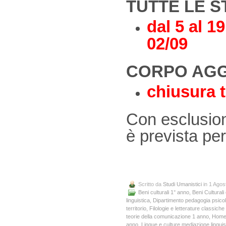
TUTTE LE 
dal 5 al 1
02/09
CORPO AGG
chiusura t
Con esclusion
è prevista per
Scritto da
Studi Umanistici
in 1 Agos
Beni culturali 1° anno
,
Beni Culturali
linguistica
,
Dipartimento pedagogia psicolo
territorio
,
Filologie e letterature classic
teorie della comunicazione 1 anno
,
Home
anno
,
Lingue e culture mediazione linguis