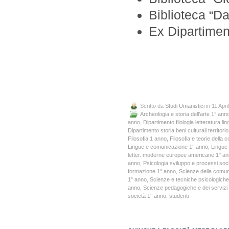
Biblioteca “Da
Ex Dipartiment
Scritto da
Studi Umanistici
in 11 Apri
Archeologia e storia dell’arte 1° ann
anno
,
Dipartimento filologia letteratura lin
Dipartimento storia beni culturali territorio
Filosofia 1 anno
,
Filosofia e teorie della
Lingue e comunicazione 1° anno
,
Lingue 
letter. moderne europee americane 1° a
anno
,
Psicologia sviluppo e processi soci
formazione 1° anno
,
Scienze della comun
1° anno
,
Scienze e tecniche psicologich
anno
,
Scienze pedagogiche e dei servizi 
società 1° anno
,
studenti