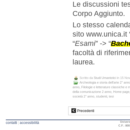
Le discussioni tes
Corpo Aggiunto.
Lo stesso calenda
sito www.unica.it 
“
Esami
” -> “
Bache
facoltà di riferim
laurea.
Scritto da
Studi Umanistici
in 15 No
Archeologia e storia dell’arte 2° ann
anno
,
Filologie e letterature classiche e
della comunicazione 2 anno
,
Home page
società 2° anno
,
studenti
,
tesi
Precedenti
Univers
contatti
|
accessibilità
C.F.: 800