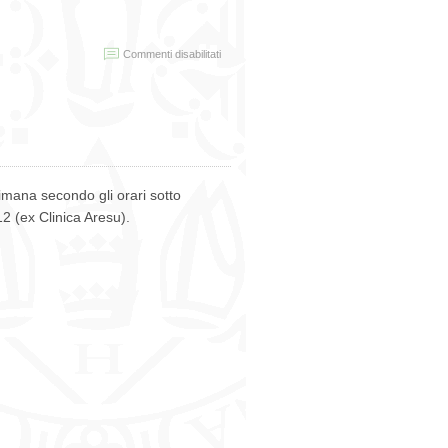
su
Commenti disabilitati
Seminario
“Forme
e
linguaggi
della
distopia”
–
29
timana secondo gli orari sotto
gennaio
15.30
12 (ex Clinica Aresu).
aula
Motzo