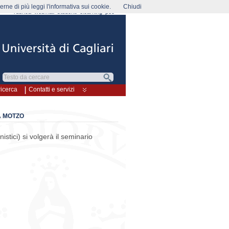
rne di più leggi l'informativa sui cookie.
Chiudi
rubrica
webmail
studenti
elearning
pec
ricerca
Contatti e servizi
A MOTZO
istici) si volgerà il seminario