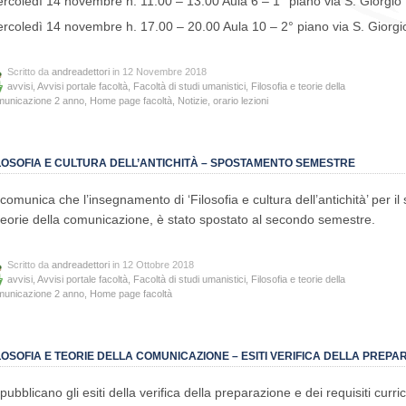
rcoledì 14 novembre h. 11.00 – 13.00 Aula 6 – 1° piano via S. Giorgio
rcoledì 14 novembre h. 17.00 – 20.00 Aula 10 – 2° piano via S. Giorgi
Scritto da
andreadettori
in 12 Novembre 2018
avvisi
,
Avvisi portale facoltà
,
Facoltà di studi umanistici
,
Filosofia e teorie della
municazione 2 anno
,
Home page facoltà
,
Notizie
,
orario lezioni
LOSOFIA E CULTURA DELL’ANTICHITÀ – SPOSTAMENTO SEMESTRE
 comunica che l’insegnamento di ‘Filosofia e cultura dell’antichità’ per i
teorie della comunicazione, è stato spostato al secondo semestre.
Scritto da
andreadettori
in 12 Ottobre 2018
avvisi
,
Avvisi portale facoltà
,
Facoltà di studi umanistici
,
Filosofia e teorie della
municazione 2 anno
,
Home page facoltà
LOSOFIA E TEORIE DELLA COMUNICAZIONE – ESITI VERIFICA DELLA PREPA
 pubblicano gli esiti della verifica della preparazione e dei requisiti curr