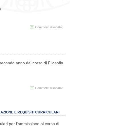
o
su
Commenti disabilitati
Avvio
lezioni
prof.ssa
Cattanei
–
triennale
e
l secondo anno del corso di Filosofia
magistrale
su
Commenti disabilitati
Filosofia
e
cultura
dell’antichità
–
RAZIONE E REQUISITI CURRICULARI
spostamento
semestre
iculari per l’ammissione al corso di