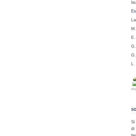
la
Es
La
M.
E.
G.
G.
L.
pag
SO
Si
di
te