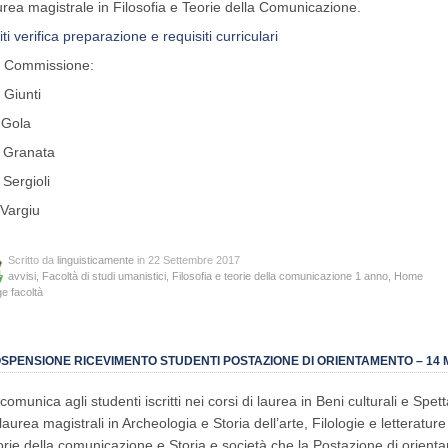
urea magistrale in Filosofia e Teorie della Comunicazione.
iti verifica preparazione e requisiti curriculari
 Commissione:
 Giunti
 Gola
 Granata
 Sergioli
 Vargiu
Scritto da
linguisticamente
in 22 Settembre 2017
avvisi
,
Facoltà di studi umanistici
,
Filosofia e teorie della comunicazione 1 anno
,
Home
e facoltà
SPENSIONE RICEVIMENTO STUDENTI POSTAZIONE DI ORIENTAMENTO – 14 
 comunica agli studenti iscritti nei corsi di laurea in Beni culturali e Spet
 laurea magistrali in Archeologia e Storia dell’arte, Filologie e letteratu
orie della comunicazione e Storia e società che la Postazione di orienta