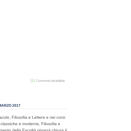
su
Commenti disabilitati
Filosofia
e
teorie
della
comunicazione
MARZO 2017
–
Esiti
tacolo, Filosofia e Lettere e nei corsi
verifica
della
re classiche e moderne, Filosofia e
preparazione
mento della Facoltà rimarrà chiusa il