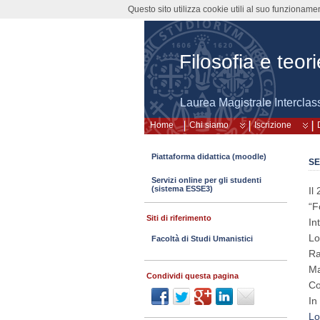
Questo sito utilizza cookie utili al suo funzioname
Filosofia e teo
Laurea Magistrale Interclas
Home
Chi siamo
Iscrizione
Piattaforma didattica (moodle)
SE
Servizi online per gli studenti
(sistema ESSE3)
Il
“F
Siti di riferimento
In
Lo
Facoltà di Studi Umanistici
Ra
Ma
Condividi questa pagina
Co
In
Lo