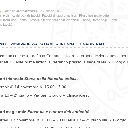
Scritto da
andreadettori
in 22 Gennaio 2019
avvisi
,
Avvisi portale facoltà
,
Facoltà di studi umanistici
,
Filosofia e teorie della
municazione 1 anno
,
Filosofia e teorie della comunicazione 2 anno
,
Home page
,
Home
e facoltà
VIO LEZIONI PROF.SSA CATTANEI – TRIENNALE E MAGISTRALE
 comunica che la prof.ssa Cattanei inizierà le proprie lezioni questa set
dicati. Queste prime lezioni si terranno presso la sede di via S. Giorgio 
ari triennale
Storia della filosofia antica
:
rcoledì 14 novembre h. 15.00-17.00
la 10 – 2° piano – Via San Giorgio – Clinica Aresu
ari magistrale
Filosofia e cultura dell’antichità
:
rtedì 13 novembre: h. 17.00 – 20.00 Aula 13 – 2° piano via S. Giorgio