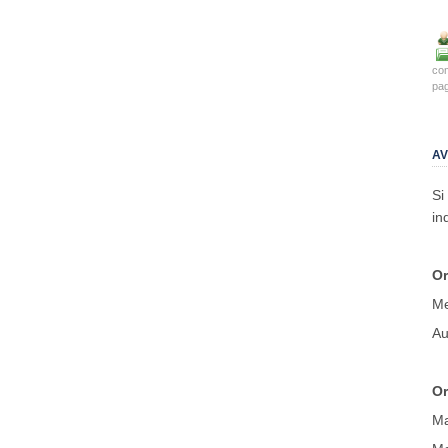
co
pag
AV
Si
in
Or
Me
Au
Or
Ma