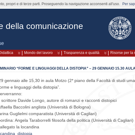
nto, propri e di terze parti. Proseguendo la navigazione acconsenti all'uso.
Per sape
rie della comunicazione
se
Didattica
Mondo del lavoro
Trasparenza e qualità
Risorse per la 
MINARIO “FORME E LINGUAGGI DELLA DISTOPIA” – 29 GENNAIO 15.30 AUL
 29 gennaio alle 15,30 in aula Motzo (2* piano della Facoltà di studi uman
orme e linguaggi della distopia”.
terverranno:
 scrittore Davide Longo, autore di romanzi e racconti distopici
ffaella Baccolini anglista (Università di Bologna)
rina Guglielmi comparatista (Università di Cagliari)
ordina: Angela Taraborrelli filosofa della politica (Università di Cagliari)
 allegato la locandina
candina_distopia