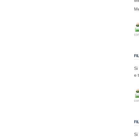
Me
Me
co
FI
Si
e 
co
FI
Si