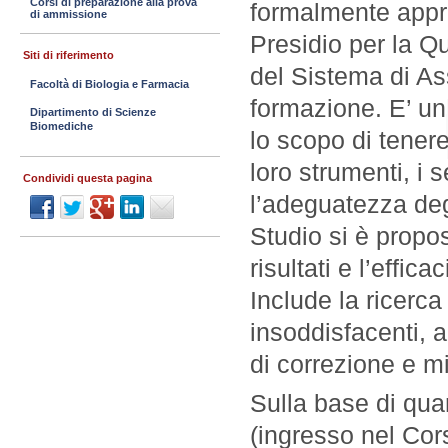
Corsi di preparazione alla prova
formalmente appro
di ammissione
Presidio per la Qu
Siti di riferimento
del Sistema di Ass
Facoltà di Biologia e Farmacia
formazione. E’ u
Dipartimento di Scienze
Biomediche
lo scopo di tenere 
loro strumenti, i se
Condividi questa pagina
l’adeguatezza degl
Studio si è propost
risultati e l’effic
Include la ricerca 
insoddisfacenti, al
di correzione e m
Sulla base di quan
(ingresso nel Cors