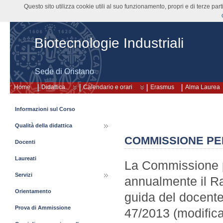
Questo sito utilizza cookie utili al suo funzionamento, propri e di terze pa
Biotecnologie Industriali
Sede di Oristano
Home
Didattica
Calendario e orari
Erasmus
Alma Laurea
Informazioni sul Corso
Qualità della didattica
COMMISSIONE PE
Docenti
Laureati
La Commissione p
Servizi
annualmente il R
Orientamento
guida del docent
Prova di Ammissione
47/2013 (modific