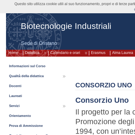
Questo sito utilizza cookie utili al suo funzionamento, propri e di terze pa
Biotecnologie Industriali
Sede di Oristano
Home
Didattica
Calendario e orari
Erasmus
Alma Laurea
Informazioni sul Corso
Qualità della didattica
CONSORZIO UNO
Docenti
Laureati
Consorzio Uno
Servizi
Il progetto per la
Orientamento
Promozione degli 
Prova di Ammissione
1994, con un’int