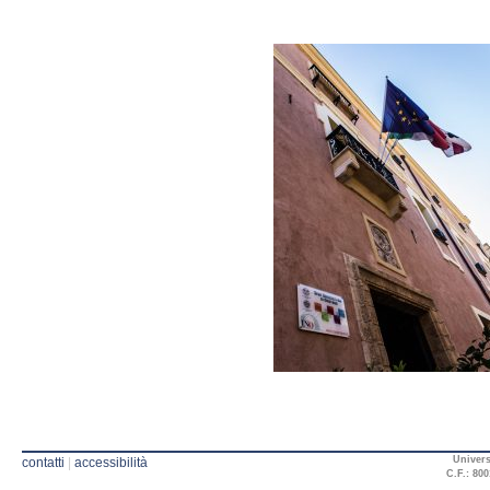
Univers
contatti
|
accessibilità
C.F.: 800