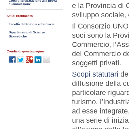
Corsi di preparazione alla prova
e la Provincia di O
di ammissione
sviluppo sociale,
Siti di riferimento
Il Consorzio UNO 
Facoltà di Biologia e Farmacia
Dipartimento di Scienze
soci sono la Prov
Biomediche
Commercio, l’Asso
del Commercio dei 
Condividi questa pagina
soggetti privati.
Scopi statutari
del
diffusione della c
particolare riguard
turismo, l’industri
ad esse integrate.
una serie di inizi