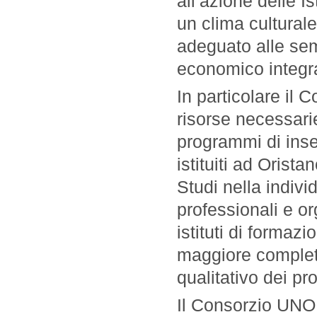
all’azione delle I
un clima cultural
adeguato alle se
economico integr
In particolare il 
risorse necessari
programmi di inse
istituiti ad Orista
Studi nella indivi
professionali e org
istituti di formazi
maggiore completez
qualitativo dei pro
Il Consorzio UNO, i