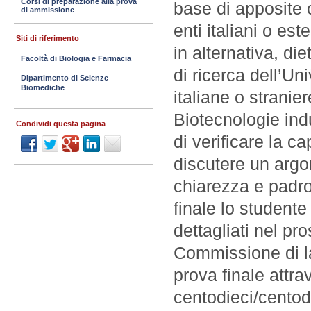
Corsi di preparazione alla prova
base di apposite 
di ammissione
enti italiani o est
Siti di riferimento
in alternativa, di
Facoltà di Biologia e Farmacia
di ricerca dell’Uni
Dipartimento di Scienze
Biomediche
italiane o stranie
Biotecnologie indu
Condividi questa pagina
di verificare la c
discutere un argo
chiarezza e padr
finale lo studen
dettagliati nel pro
Commissione di lau
prova finale attra
centodieci/centod