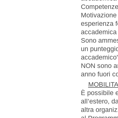
Competenze 
Motivazione 
esperienza f
accademica 
Sono ammessi
un punteggio
accademico”
NON sono amm
anno fuori c
MOBILITA
È possibile 
all’estero, 
altra organi
al Programma