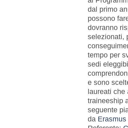
dal primo an
possono fare
dovranno ris
selezionati,
conseguiment
tempo per sv
sedi eleggibi
comprendono 
e sono scelt
laureati che
traineeship a
seguente pi
da
Erasmus 
Referente:
C