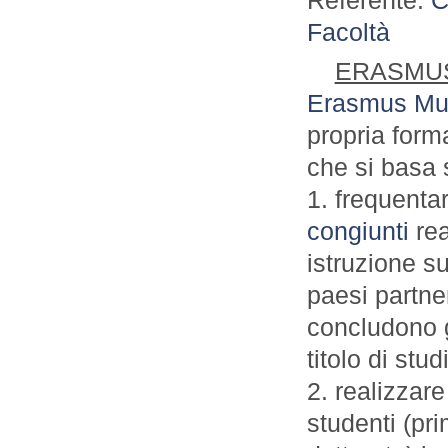
Facoltà
ERASMU
Erasmus Mu
propria form
che si basa s
1. frequenta
congiunti
rea
istruzione s
paesi partner
concludono g
titolo di stu
2. realizzar
studenti (pri