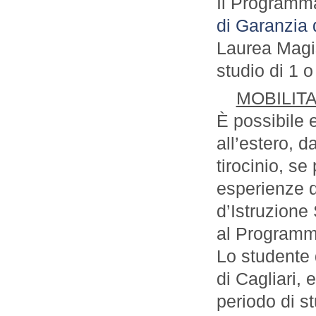
Il Program
di Garanzia d
Laurea Magi
studio di 1 o
MOBILITA’
È possibile e
all’estero, d
tirocinio, se
esperienze di
d’Istruzione
al Programma
Lo studente 
di Cagliari, 
periodo di s