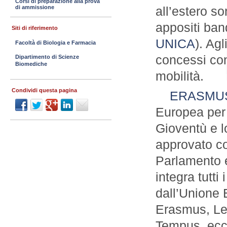
Corsi di preparazione alla prova
di ammissione
all’estero so
appositi band
Siti di riferimento
UNICA
). Ag
Facoltà di Biologia e Farmacia
concessi cont
Dipartimento di Scienze
Biomediche
mobilità.
Condividi questa pagina
ERASMU
Europea per 
Gioventù e l
approvato co
Parlamento 
integra tutti
dall’Unione 
Erasmus, Le
Tempus, ecc