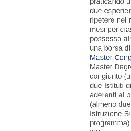
praticando un
due esperien
ripetere nel 
mesi per cia
possesso alm
una borsa di
Master Con
Master Degre
congiunto (u
due Istituti 
aderenti al 
(almeno due d
Istruzione Su
programma)