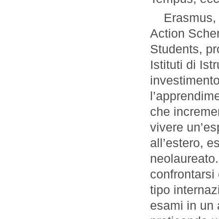
Erasmus,
Action Schem
Students, pr
Istituti di I
investimento
l’apprendimen
che incremen
vivere un’esp
all’estero, e
neolaureato.
confrontarsi 
tipo interna
esami in un a