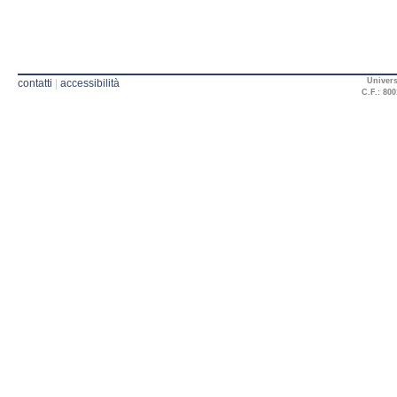
Univers
contatti
|
accessibilità
C.F.: 800