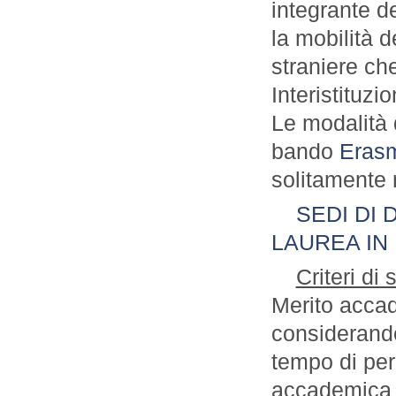
integrante d
la mobilità 
straniere ch
Interistituzi
Le modalità 
bando
Eras
solitamente 
SEDI DI 
LAUREA IN
Criteri di
Merito accad
considerand
tempo di per
accademica d