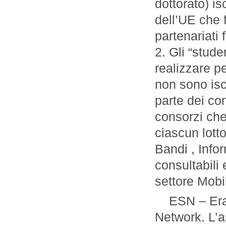
dottorato) isc
dell’UE che 
partenariati
2. Gli “stude
realizzare pe
non sono iscr
parte dei co
consorzi che 
ciascun lott
Bandi , Info
consultabili
settore Mobi
ESN – Er
Network. L’