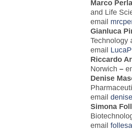
Marco Perl
and Life Sc
email
mrcpe
Gianluca P
Technology 
email
LucaP
R
iccardo A
Norwich
–
e
Denise Mas
Pharmaceuti
email
denis
Simona Fol
Biotechnolo
email
folle